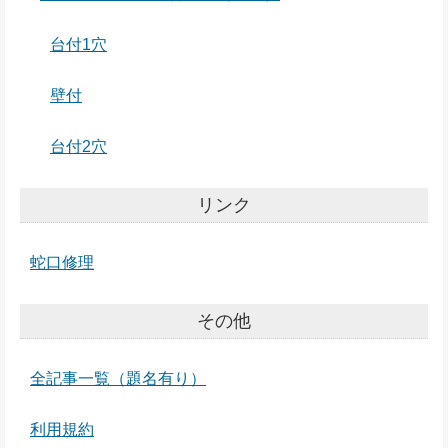
台付1穴
壁付
台付2穴
リンク
蛇口修理
その他
全記事一覧（題名有り）
利用規約