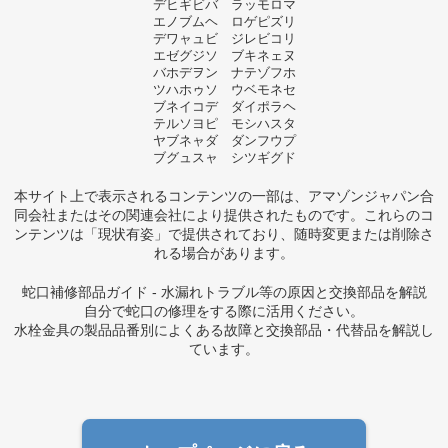
デヒギビバ ラッモロマ
エノブムヘ ロゲピズリ
デワャュビ ジレビコリ
エゼグジソ ブキネェヌ
バホデヲン ナテゾフホ
ツハホゥソ ウベモネセ
ブネイコデ ダイポラヘ
テルソヨピ モシハスタ
ヤブネャダ ダンフウプ
ブグュスャ シツギグド
本サイト上で表示されるコンテンツの一部は、アマゾンジャパン合
同会社またはその関連会社により提供されたものです。これらのコ
ンテンツは「現状有姿」で提供されており、随時変更または削除さ
れる場合があります。
蛇口補修部品ガイド - 水漏れトラブル等の原因と交換部品を解説
自分で蛇口の修理をする際に活用ください。
水栓金具の製品品番別によくある故障と交換部品・代替品を解説し
ています。