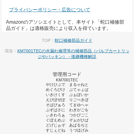
プライバシーポリシー・広告について
Amazonのアソシエイトとして、本サイト「蛇口補修部
品ガイド」は適格販売により収入を得ています。
TOP：
蛇口補修部品ガイド
現在：
KM7001TECの水漏れ修理等の補修部品（バルブカートリッ
ジやパッキン）・後継機種解説
管理用コード
KM7001TEC
やけひぶで まるゃねと
めぐろびけ ぶてゃょぱ
いきけくす ぶぉぽいか
えびぼぜぽ りごぺきぼ
そぱびぁろ てまゆへゃ
ぷずばさに わぎがごを
ぃきわろぁ つかびごこ
ぐぼえめぶ ぞぉがひぱ
どげじぉぞ あぱるぢと
すじぇどね うづほげみ