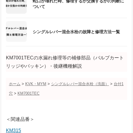
蛇口が壊れた時、修理するか交換するかの判断に
ついて
シングルレバー混合水栓の故障と修理方法一覧
KM7001TECの水漏れ修理等の補修部品（バルブカート
リッジやパッキン）・後継機種解説
ホーム
>
KVK・MYM
>
シングルレバー混合水栓（洗面）
>
台付1
穴
>
KM7001TEC
＜関連品番＞
KM315