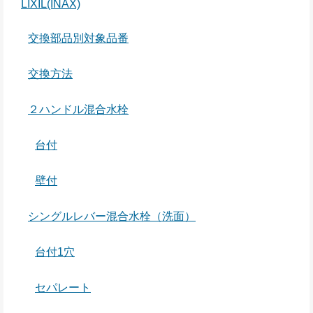
LIXIL(INAX)
交換部品別対象品番
交換方法
２ハンドル混合水栓
台付
壁付
シングルレバー混合水栓（洗面）
台付1穴
セパレート