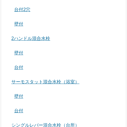
台付2穴
壁付
2ハンドル混合水栓
壁付
台付
サーモスタット混合水栓（浴室）
壁付
台付
シングルレバー混合水栓（台所）