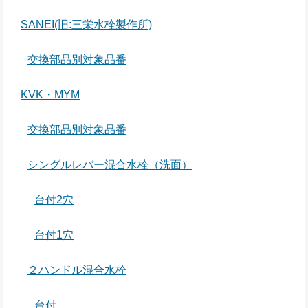
SANEI(旧:三栄水栓製作所)
交換部品別対象品番
KVK・MYM
交換部品別対象品番
シングルレバー混合水栓（洗面）
台付2穴
台付1穴
２ハンドル混合水栓
台付