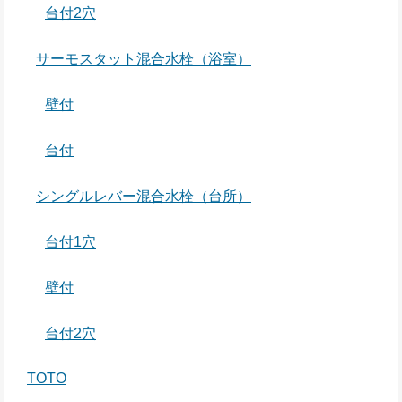
台付2穴
サーモスタット混合水栓（浴室）
壁付
台付
シングルレバー混合水栓（台所）
台付1穴
壁付
台付2穴
TOTO