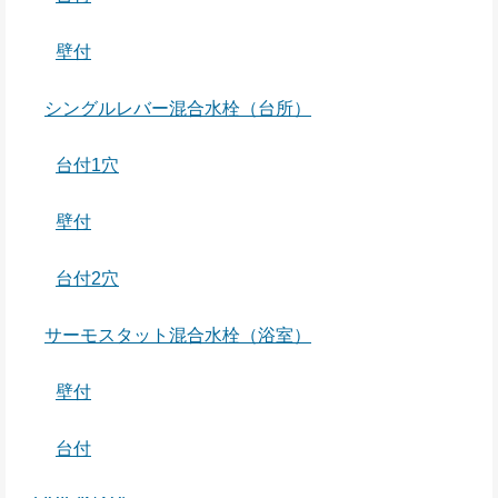
壁付
シングルレバー混合水栓（台所）
台付1穴
壁付
台付2穴
サーモスタット混合水栓（浴室）
壁付
台付