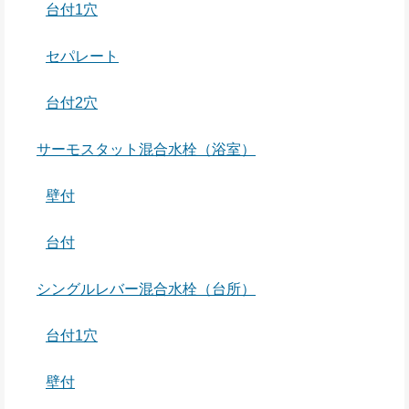
台付1穴
セパレート
台付2穴
サーモスタット混合水栓（浴室）
壁付
台付
シングルレバー混合水栓（台所）
台付1穴
壁付