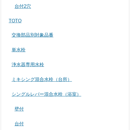
台付2穴
TOTO
交換部品別対象品番
単水栓
浄水器専用水栓
ミキシング混合水栓（台所）
シングルレバー混合水栓（浴室）
壁付
台付