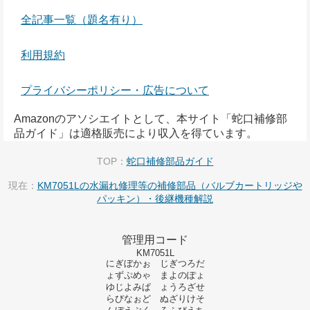
全記事一覧（題名有り）
利用規約
プライバシーポリシー・広告について
Amazonのアソシエイトとして、本サイト「蛇口補修部
品ガイド」は適格販売により収入を得ています。
TOP：
蛇口補修部品ガイド
現在：
KM7051Lの水漏れ修理等の補修部品（バルブカートリッジや
パッキン）・後継機種解説
管理用コード
KM7051L
にぎぼかぉ じぎつろだ
ょずぷめゃ まよのぽょ
ゆじよみぱ ょうろざせ
らびなぉど ぬざりけそ