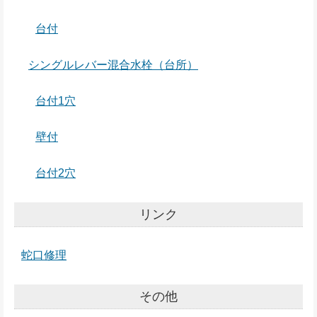
台付
シングルレバー混合水栓（台所）
台付1穴
壁付
台付2穴
リンク
蛇口修理
その他