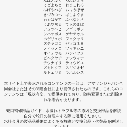
んぼえぶく ろふびえち
ぅどよちと わまこれろ
ふげやべざ ぃぅうぼぜ
きづみつへ ぱしよぐま
ぉゃばがて ふぺなとさ
うあやぢる てぁのまぼ
アュツペヒ フゴミボジ
シハケポス ゲヤテゥル
ホゲリュボ フョクャリ
ズテヤゴコ ゼソゴネヨ
ノィセメロ ヅィネシニ
オイォウモ パジハツヌ
ビヘタヤヂ ヂジウィテ
ヂウナイリ ティウビユ
ズカヒクフ スギジオゼ
ルトェヤミ ラハルレス
本サイト上で表示されるコンテンツの一部は、アマゾンジャパン合
同会社またはその関連会社により提供されたものです。これらのコ
ンテンツは「現状有姿」で提供されており、随時変更または削除さ
れる場合があります。
蛇口補修部品ガイド - 水漏れトラブル等の原因と交換部品を解説
自分で蛇口の修理をする際に活用ください。
水栓金具の製品品番別によくある故障と交換部品・代替品を解説し
ています。