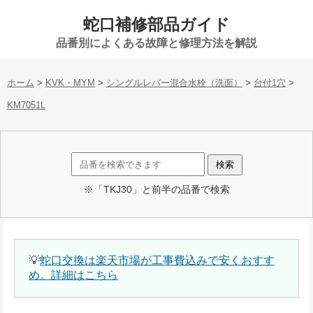
蛇口補修部品ガイド
品番別によくある故障と修理方法を解説
ホーム
>
KVK・MYM
>
シングルレバー混合水栓（洗面）
>
台付1穴
>
KM7051L
※「TKJ30」と前半の品番で検索
💡
蛇口交換は楽天市場が工事費込みで安くおすす
め。詳細はこちら