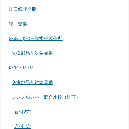
蛇口修理全般
蛇口交換
SANEI(旧:三栄水栓製作所)
交換部品別対象品番
KVK・MYM
交換部品別対象品番
シングルレバー混合水栓（洗面）
台付2穴
台付1穴