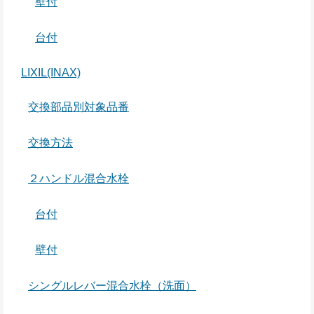
壁付
台付
LIXIL(INAX)
交換部品別対象品番
交換方法
２ハンドル混合水栓
台付
壁付
シングルレバー混合水栓（洗面）