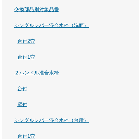
交換部品別対象品番
シングルレバー混合水栓（洗面）
台付2穴
台付1穴
２ハンドル混合水栓
台付
壁付
シングルレバー混合水栓（台所）
台付1穴