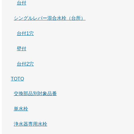
台付
シングルレバー混合水栓（台所）
台付1穴
壁付
台付2穴
TOTO
交換部品別対象品番
単水栓
浄水器専用水栓