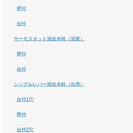
壁付
台付
サーモスタット混合水栓（浴室）
壁付
台付
シングルレバー混合水栓（台所）
台付1穴
壁付
台付2穴