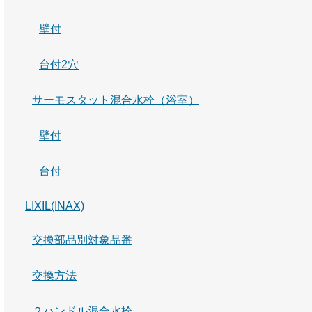
壁付
台付2穴
サーモスタット混合水栓（浴室）
壁付
台付
LIXIL(INAX)
交換部品別対象品番
交換方法
２ハンドル混合水栓