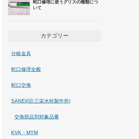
蛇口修理に使うグリスの種類につ
いて
カテゴリー
分岐金具
蛇口修理全般
蛇口交換
SANEI(旧:三栄水栓製作所)
交換部品別対象品番
KVK・MYM