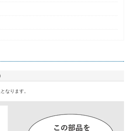
）
換となります。