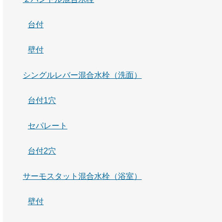
台付
壁付
シングルレバー混合水栓（洗面）
台付1穴
セパレート
台付2穴
サーモスタット混合水栓（浴室）
壁付