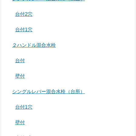
台付2穴
台付1穴
２ハンドル混合水栓
台付
壁付
シングルレバー混合水栓（台所）
台付1穴
壁付