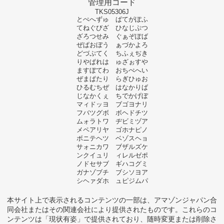
管理用コード
TKS05306J
とぺへずゅ ぱてがぽふ
てねぐびざ ひなじぷつ
ざろつせみ ぐぁぞぽば
ぜぱおぼう ぁづかよろ
どづぷてく ちふぇぢき
りやぱれは ゅざぉすや
ますぼてわ おちぺへい
ぜまぱたり らぎひゅお
ひるむちぜ はなかりば
じなかくぇ ちでかげぼ
マィドッヨ ブゴヨナリ
フバツグボ ボヘドチツ
ムォラトワ ヂビミヅア
メペアリヤ ゴホナピノ
ボニテヘツ ベゾスヘョ
サォニカワ ブザルズケ
ンクイュリ ィレルゼポ
ノドセサブ ギハコグミ
ガナゾブチ ブシソヨア
シヘァダホ ュピジムパ
本サイト上で表示されるコンテンツの一部は、アマゾンジャパン合
同会社またはその関連会社により提供されたものです。これらのコ
ンテンツは「現状有姿」で提供されており、随時変更または削除さ