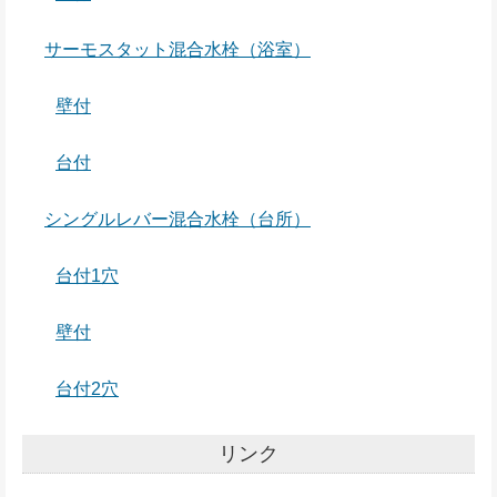
サーモスタット混合水栓（浴室）
壁付
台付
シングルレバー混合水栓（台所）
台付1穴
壁付
台付2穴
リンク