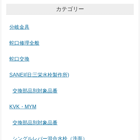
カテゴリー
分岐金具
蛇口修理全般
蛇口交換
SANEI(旧:三栄水栓製作所)
交換部品別対象品番
KVK・MYM
交換部品別対象品番
シングルレバー混合水栓（洗面）