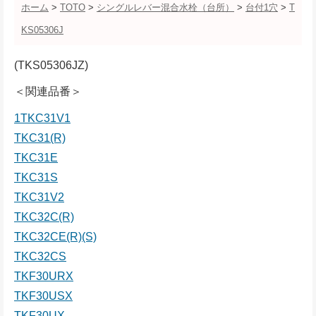
ホーム
>
TOTO
>
シングルレバー混合水栓（台所）
>
台付1穴
>
T
KS05306J
(TKS05306JZ)
＜関連品番＞
1TKC31V1
TKC31(R)
TKC31E
TKC31S
TKC31V2
TKC32C(R)
TKC32CE(R)(S)
TKC32CS
TKF30URX
TKF30USX
TKF30UX