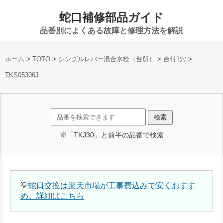
蛇口補修部品ガイド
品番別によくある故障と修理方法を解説
ホーム
>
TOTO
>
シングルレバー混合水栓（台所）
>
台付1穴
>
TKS05306J
※「TKJ30」と前半の品番で検索
💡
蛇口交換は楽天市場が工事費込みで安くおすす
め。詳細はこちら