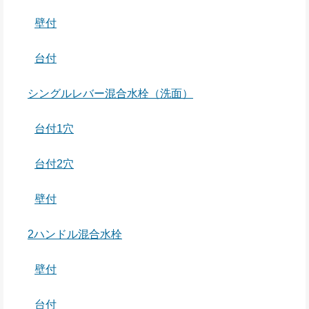
壁付
台付
シングルレバー混合水栓（洗面）
台付1穴
台付2穴
壁付
2ハンドル混合水栓
壁付
台付