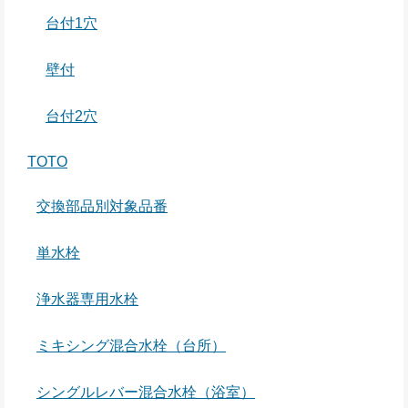
台付1穴
壁付
台付2穴
TOTO
交換部品別対象品番
単水栓
浄水器専用水栓
ミキシング混合水栓（台所）
シングルレバー混合水栓（浴室）