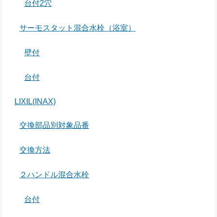
台付2穴
サーモスタット混合水栓（浴室）
壁付
台付
LIXIL(INAX)
交換部品別対象品番
交換方法
２ハンドル混合水栓
台付