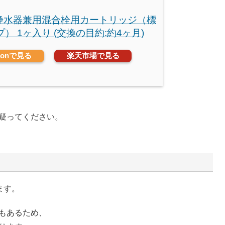
O浄水器兼用混合栓用カートリッジ（標
） 1ヶ入り (交換の目約:約4ヶ月)
zonで見る
楽天市場で見る
疑ってください。
ます。
もあるため、