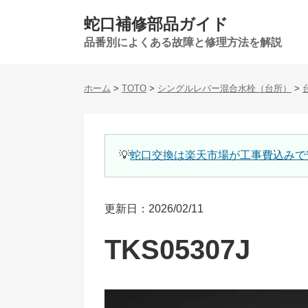
蛇口補修部品ガイド
品番別によくある故障と修理方法を解説
ホーム
>
TOTO
>
シングルレバー混合水栓（台所）
>
💡
蛇口交換は楽天市場が工事費込みで
更新日：2026/02/11
TKS05307J