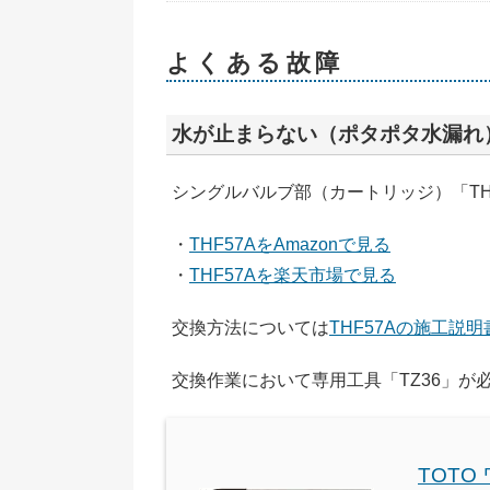
よくある故障
水が止まらない（ポタポタ水漏れ
シングルバルブ部（カートリッジ）「TH
・
THF57AをAmazonで見る
・
THF57Aを楽天市場で見る
交換方法については
THF57Aの施工説明
交換作業において専用工具「TZ36」が
TOT