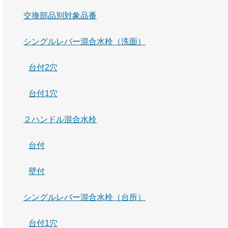
交換部品別対象品番
シングルレバー混合水栓（洗面）
台付2穴
台付1穴
２ハンドル混合水栓
台付
壁付
シングルレバー混合水栓（台所）
台付1穴