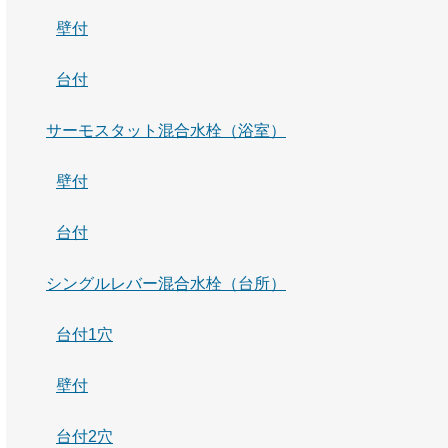
壁付
台付
サーモスタット混合水栓（浴室）
壁付
台付
シングルレバー混合水栓（台所）
台付1穴
壁付
台付2穴