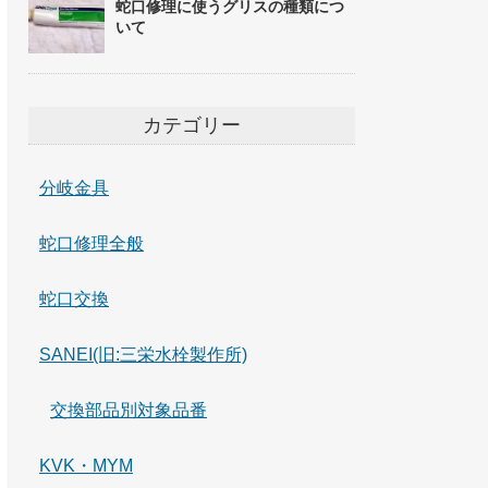
蛇口修理に使うグリスの種類につ
いて
カテゴリー
分岐金具
蛇口修理全般
蛇口交換
SANEI(旧:三栄水栓製作所)
交換部品別対象品番
KVK・MYM