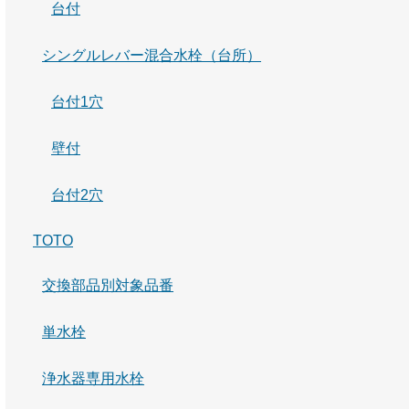
台付
シングルレバー混合水栓（台所）
台付1穴
壁付
台付2穴
TOTO
交換部品別対象品番
単水栓
浄水器専用水栓