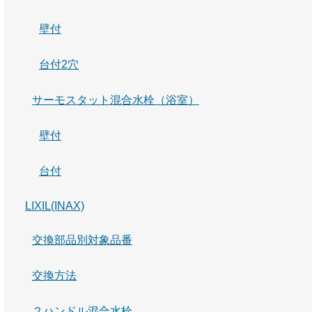
壁付
台付2穴
サーモスタット混合水栓（浴室）
壁付
台付
LIXIL(INAX)
交換部品別対象品番
交換方法
２ハンドル混合水栓