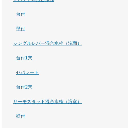
台付
壁付
シングルレバー混合水栓（洗面）
台付1穴
セパレート
台付2穴
サーモスタット混合水栓（浴室）
壁付