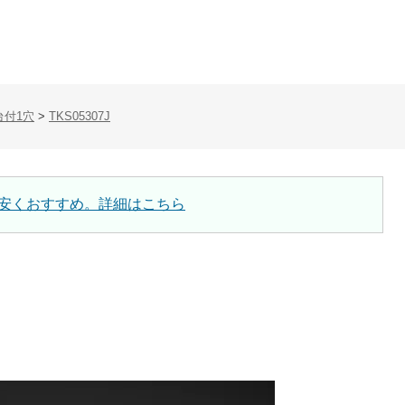
台付1穴
>
TKS05307J
安くおすすめ。詳細はこちら