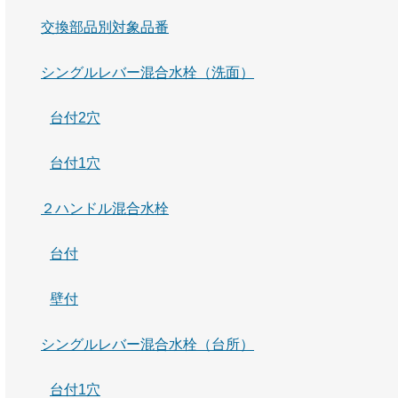
交換部品別対象品番
シングルレバー混合水栓（洗面）
台付2穴
台付1穴
２ハンドル混合水栓
台付
壁付
シングルレバー混合水栓（台所）
台付1穴