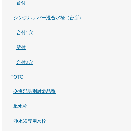
台付
シングルレバー混合水栓（台所）
台付1穴
壁付
台付2穴
TOTO
交換部品別対象品番
単水栓
浄水器専用水栓