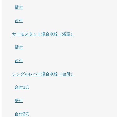
壁付
台付
サーモスタット混合水栓（浴室）
壁付
台付
シングルレバー混合水栓（台所）
台付1穴
壁付
台付2穴