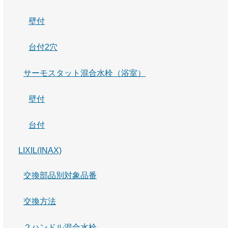
壁付
台付2穴
サーモスタット混合水栓（浴室）
壁付
台付
LIXIL(INAX)
交換部品別対象品番
交換方法
２ハンドル混合水栓