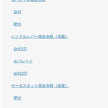
台付
壁付
シングルレバー混合水栓（洗面）
台付1穴
セパレート
台付2穴
サーモスタット混合水栓（浴室）
壁付