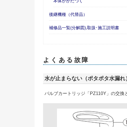
本体ががたつく
後継機種（代替品）
補修品一覧(分解図),取扱･施工説明書
よくある故障
水が止まらない（ポタポタ水漏れ
バルブカートリッジ「PZ110Y」の交換