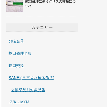
蛇口修理に使うグリスの種類につ
いて
カテゴリー
分岐金具
蛇口修理全般
蛇口交換
SANEI(旧:三栄水栓製作所)
交換部品別対象品番
KVK・MYM