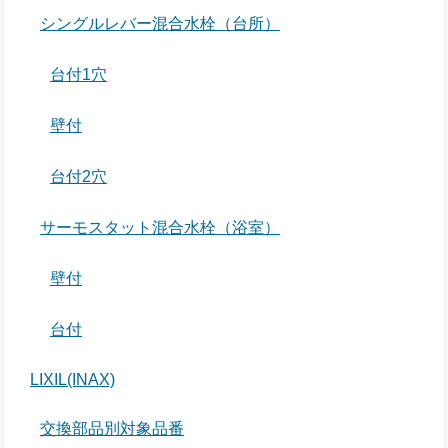
シングルレバー混合水栓（台所）
台付1穴
壁付
台付2穴
サーモスタット混合水栓（浴室）
壁付
台付
LIXIL(INAX)
交換部品別対象品番