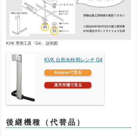
KVK 専用工具「G4」 説明図
KVK 台所水栓用レンチ G4
Amazonで見る
楽天市場で見る
後継機種（代替品）