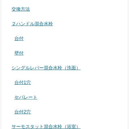
交換方法
２ハンドル混合水栓
台付
壁付
シングルレバー混合水栓（洗面）
台付1穴
セパレート
台付2穴
サーモスタット混合水栓（浴室）