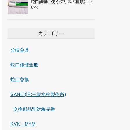
蛇口修理に使うグリスの種類につ
いて
カテゴリー
分岐金具
蛇口修理全般
蛇口交換
SANEI(旧:三栄水栓製作所)
交換部品別対象品番
KVK・MYM