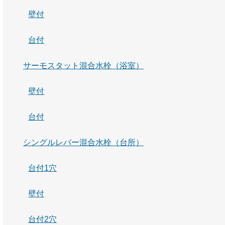
壁付
台付
サーモスタット混合水栓（浴室）
壁付
台付
シングルレバー混合水栓（台所）
台付1穴
壁付
台付2穴