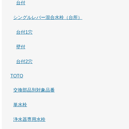
台付
シングルレバー混合水栓（台所）
台付1穴
壁付
台付2穴
TOTO
交換部品別対象品番
単水栓
浄水器専用水栓