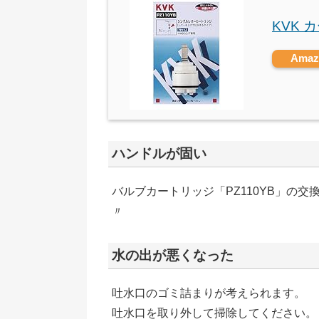
KVK 
Ama
ハンドルが固い
バルブカートリッジ「PZ110YB」の交
〃
水の出が悪くなった
吐水口のゴミ詰まりが考えられます。
吐水口を取り外して掃除してください。