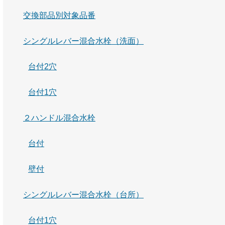
交換部品別対象品番
シングルレバー混合水栓（洗面）
台付2穴
台付1穴
２ハンドル混合水栓
台付
壁付
シングルレバー混合水栓（台所）
台付1穴