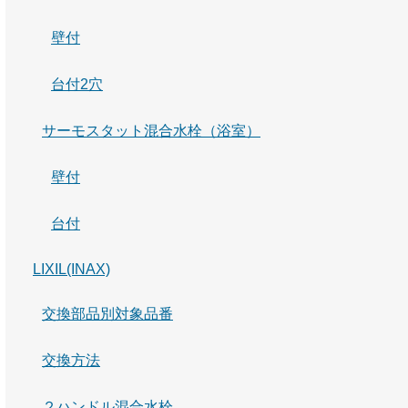
壁付
台付2穴
サーモスタット混合水栓（浴室）
壁付
台付
LIXIL(INAX)
交換部品別対象品番
交換方法
２ハンドル混合水栓