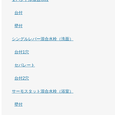
台付
壁付
シングルレバー混合水栓（洗面）
台付1穴
セパレート
台付2穴
サーモスタット混合水栓（浴室）
壁付