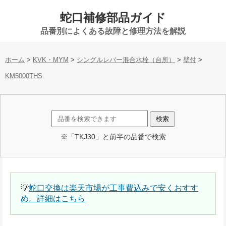
蛇口補修部品ガイド
品番別によくある故障と修理方法を解説
ホーム
>
KVK・MYM
>
シングルレバー混合水栓（台所）
>
壁付
>
KM5000THS
※「TKJ30」と前半の品番で検索
💡
蛇口交換は楽天市場が工事費込みで安くおすす
め。詳細はこちら