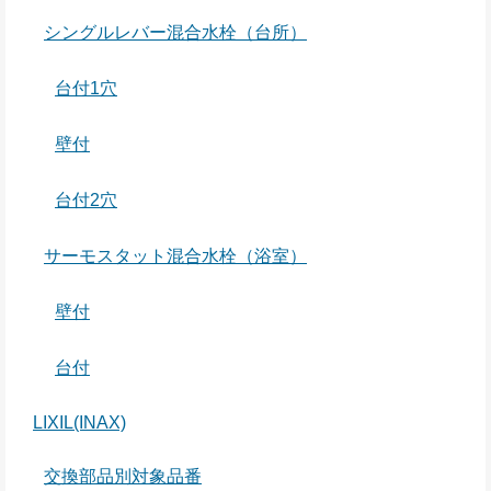
シングルレバー混合水栓（台所）
台付1穴
壁付
台付2穴
サーモスタット混合水栓（浴室）
壁付
台付
LIXIL(INAX)
交換部品別対象品番