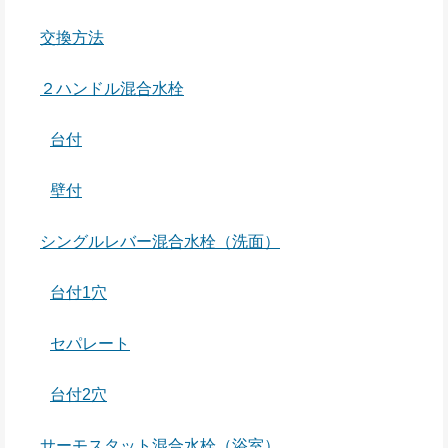
交換方法
２ハンドル混合水栓
台付
壁付
シングルレバー混合水栓（洗面）
台付1穴
セパレート
台付2穴
サーモスタット混合水栓（浴室）