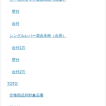
壁付
台付
シングルレバー混合水栓（台所）
台付1穴
壁付
台付2穴
TOTO
交換部品別対象品番