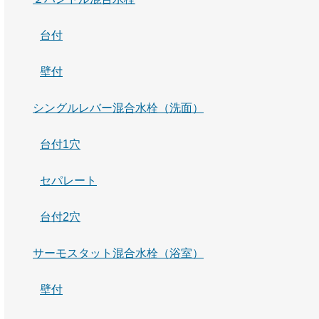
台付
壁付
シングルレバー混合水栓（洗面）
台付1穴
セパレート
台付2穴
サーモスタット混合水栓（浴室）
壁付