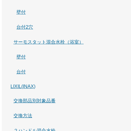
壁付
台付2穴
サーモスタット混合水栓（浴室）
壁付
台付
LIXIL(INAX)
交換部品別対象品番
交換方法
２ハンドル混合水栓