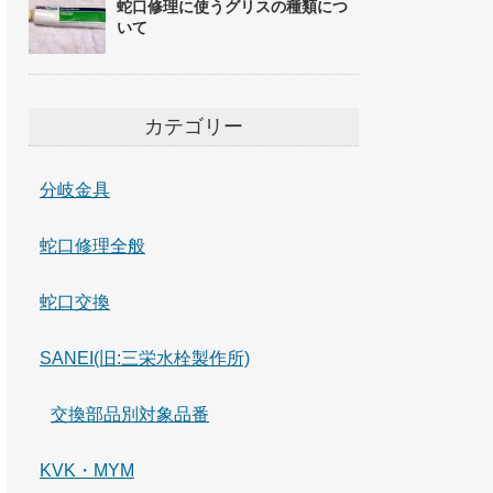
蛇口修理に使うグリスの種類につ
いて
カテゴリー
分岐金具
蛇口修理全般
蛇口交換
SANEI(旧:三栄水栓製作所)
交換部品別対象品番
KVK・MYM