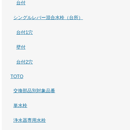
台付
シングルレバー混合水栓（台所）
台付1穴
壁付
台付2穴
TOTO
交換部品別対象品番
単水栓
浄水器専用水栓