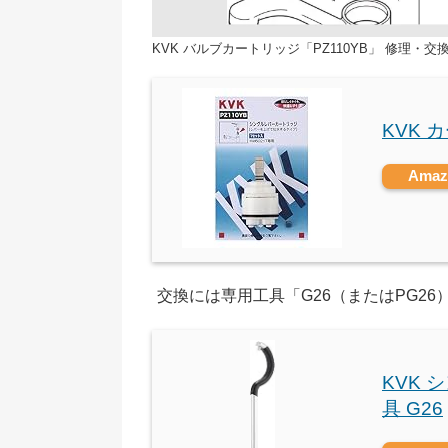
KVK バルブカートリッジ「PZ110YB」 修理・交
KVK 
Ama
交換には専用工具「G26（またはPG26
KVK
具 G26