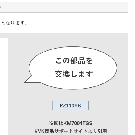
）
換となります。