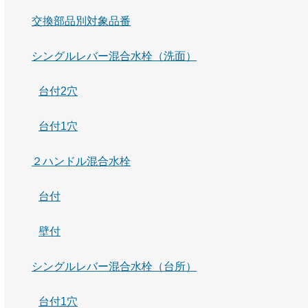
交換部品別対象品番
シングルレバー混合水栓（洗面）
台付2穴
台付1穴
２ハンドル混合水栓
台付
壁付
シングルレバー混合水栓（台所）
台付1穴