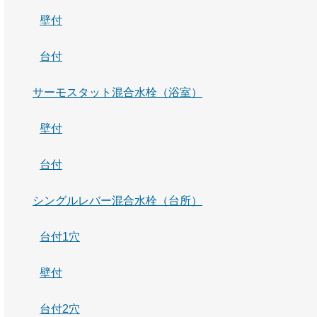
壁付
台付
サーモスタット混合水栓（浴室）
壁付
台付
シングルレバー混合水栓（台所）
台付1穴
壁付
台付2穴