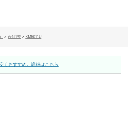
）
>
台付1穴
>
KM5011U
安くおすすめ。詳細はこちら