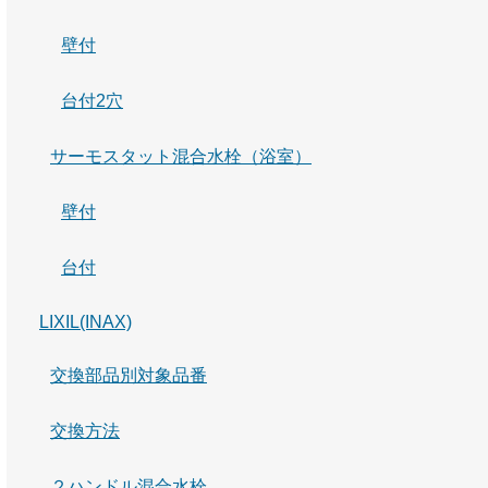
壁付
台付2穴
サーモスタット混合水栓（浴室）
壁付
台付
LIXIL(INAX)
交換部品別対象品番
交換方法
２ハンドル混合水栓