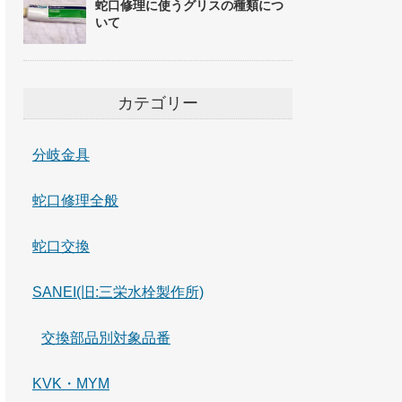
蛇口修理に使うグリスの種類につ
いて
カテゴリー
分岐金具
蛇口修理全般
蛇口交換
SANEI(旧:三栄水栓製作所)
交換部品別対象品番
KVK・MYM