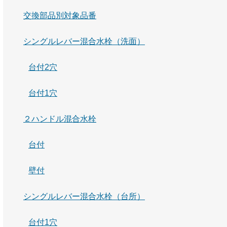
交換部品別対象品番
シングルレバー混合水栓（洗面）
台付2穴
台付1穴
２ハンドル混合水栓
台付
壁付
シングルレバー混合水栓（台所）
台付1穴