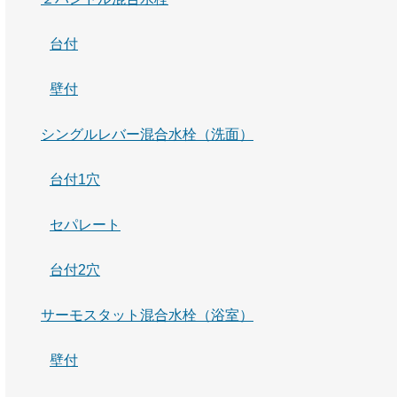
台付
壁付
シングルレバー混合水栓（洗面）
台付1穴
セパレート
台付2穴
サーモスタット混合水栓（浴室）
壁付