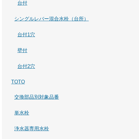
台付
シングルレバー混合水栓（台所）
台付1穴
壁付
台付2穴
TOTO
交換部品別対象品番
単水栓
浄水器専用水栓