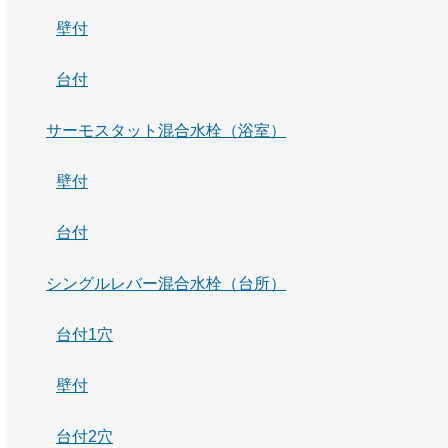
壁付
台付
サーモスタット混合水栓（浴室）
壁付
台付
シングルレバー混合水栓（台所）
台付1穴
壁付
台付2穴