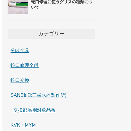
蛇口修理に使うグリスの種類につ
いて
カテゴリー
分岐金具
蛇口修理全般
蛇口交換
SANEI(旧:三栄水栓製作所)
交換部品別対象品番
KVK・MYM