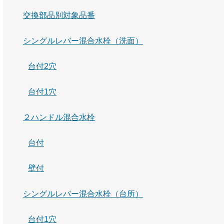
交換部品別対象品番
シングルレバー混合水栓（洗面）
台付2穴
台付1穴
２ハンドル混合水栓
台付
壁付
シングルレバー混合水栓（台所）
台付1穴