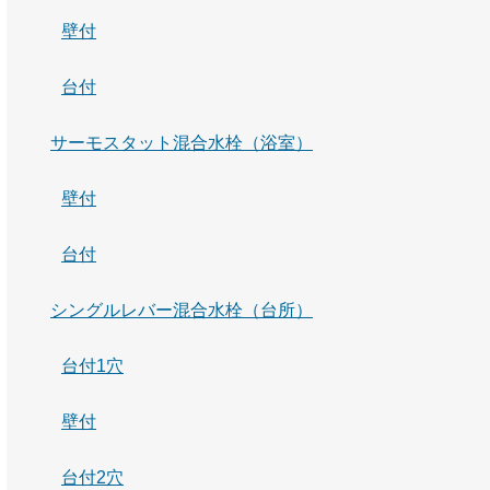
壁付
台付
サーモスタット混合水栓（浴室）
壁付
台付
シングルレバー混合水栓（台所）
台付1穴
壁付
台付2穴