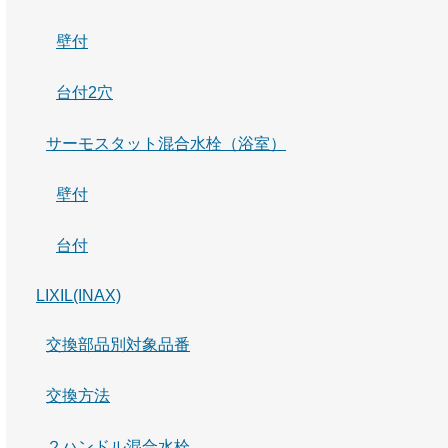
壁付
台付2穴
サーモスタット混合水栓（浴室）
壁付
台付
LIXIL(INAX)
交換部品別対象品番
交換方法
２ハンドル混合水栓