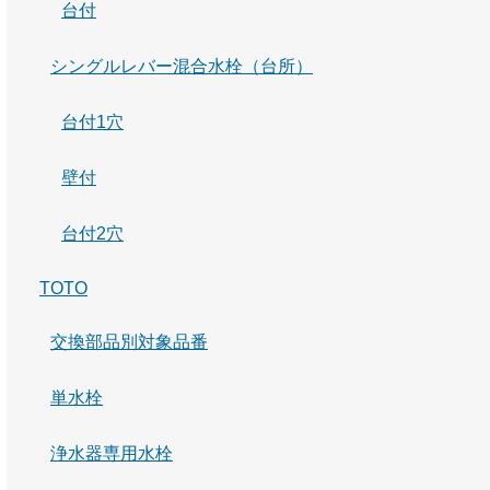
台付
シングルレバー混合水栓（台所）
台付1穴
壁付
台付2穴
TOTO
交換部品別対象品番
単水栓
浄水器専用水栓