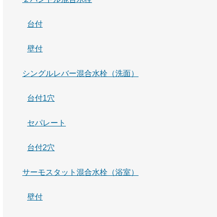
台付
壁付
シングルレバー混合水栓（洗面）
台付1穴
セパレート
台付2穴
サーモスタット混合水栓（浴室）
壁付