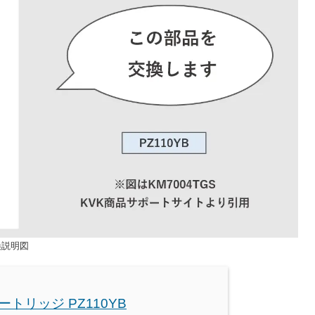
換説明図
カートリッジ PZ110YB