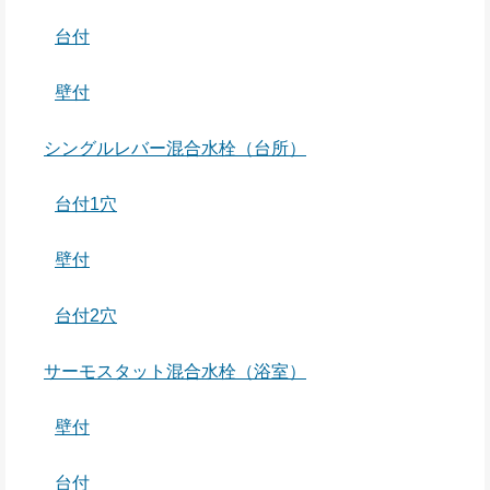
台付
壁付
シングルレバー混合水栓（台所）
台付1穴
壁付
台付2穴
サーモスタット混合水栓（浴室）
壁付
台付