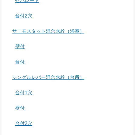
セパレート
台付2穴
サーモスタット混合水栓（浴室）
壁付
台付
シングルレバー混合水栓（台所）
台付1穴
壁付
台付2穴