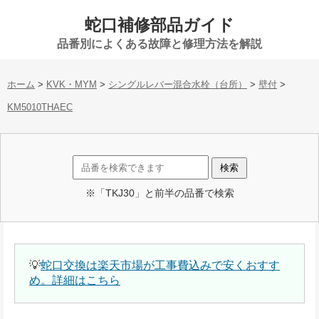
蛇口補修部品ガイド
品番別によくある故障と修理方法を解説
ホーム
>
KVK・MYM
>
シングルレバー混合水栓（台所）
>
壁付
>
KM5010THAEC
※「TKJ30」と前半の品番で検索
💡
蛇口交換は楽天市場が工事費込みで安くおすす
め。詳細はこちら