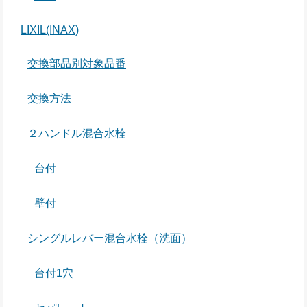
LIXIL(INAX)
交換部品別対象品番
交換方法
２ハンドル混合水栓
台付
壁付
シングルレバー混合水栓（洗面）
台付1穴