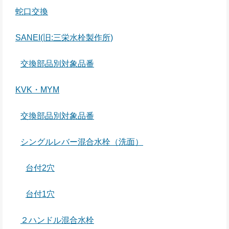
蛇口交換
SANEI(旧:三栄水栓製作所)
交換部品別対象品番
KVK・MYM
交換部品別対象品番
シングルレバー混合水栓（洗面）
台付2穴
台付1穴
２ハンドル混合水栓