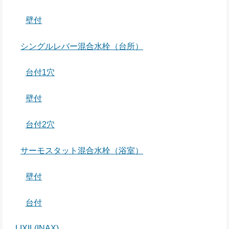
壁付
シングルレバー混合水栓（台所）
台付1穴
壁付
台付2穴
サーモスタット混合水栓（浴室）
壁付
台付
LIXIL(INAX)