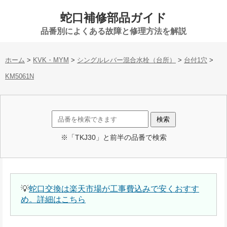
蛇口補修部品ガイド
品番別によくある故障と修理方法を解説
ホーム
>
KVK・MYM
>
シングルレバー混合水栓（台所）
>
台付1穴
>
KM5061N
※「TKJ30」と前半の品番で検索
💡
蛇口交換は楽天市場が工事費込みで安くおすす
め。詳細はこちら