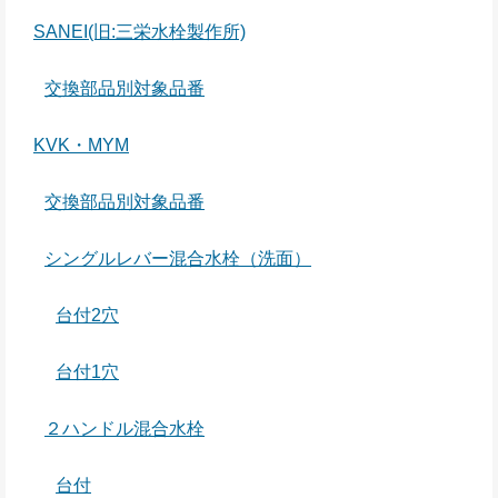
SANEI(旧:三栄水栓製作所)
交換部品別対象品番
KVK・MYM
交換部品別対象品番
シングルレバー混合水栓（洗面）
台付2穴
台付1穴
２ハンドル混合水栓
台付