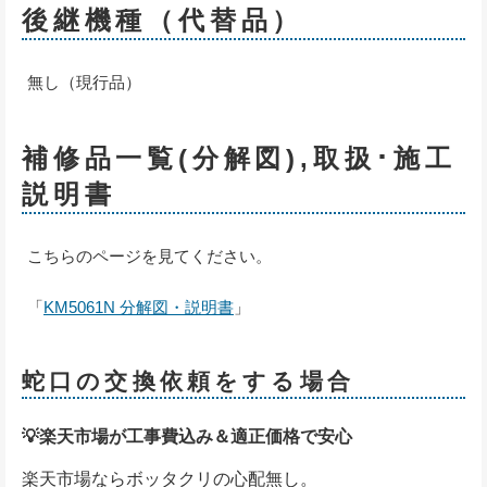
後継機種（代替品）
無し（現行品）
補修品一覧(分解図),取扱･施工
説明書
こちらのページを見てください。
「
KM5061N 分解図・説明書
」
蛇口の交換依頼をする場合
💡楽天市場が工事費込み＆適正価格で安心
楽天市場ならボッタクリの心配無し。