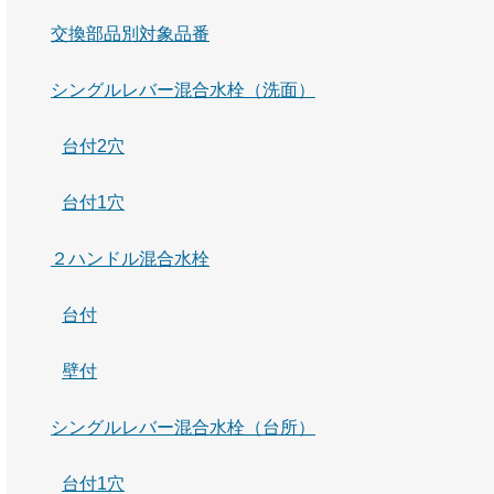
交換部品別対象品番
シングルレバー混合水栓（洗面）
台付2穴
台付1穴
２ハンドル混合水栓
台付
壁付
シングルレバー混合水栓（台所）
台付1穴