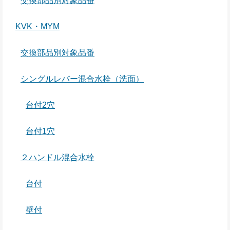
交換部品別対象品番
KVK・MYM
交換部品別対象品番
シングルレバー混合水栓（洗面）
台付2穴
台付1穴
２ハンドル混合水栓
台付
壁付