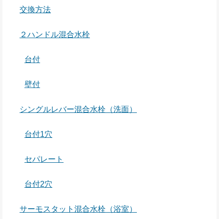
交換方法
２ハンドル混合水栓
台付
壁付
シングルレバー混合水栓（洗面）
台付1穴
セパレート
台付2穴
サーモスタット混合水栓（浴室）