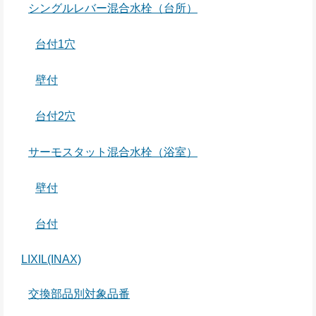
シングルレバー混合水栓（台所）
台付1穴
壁付
台付2穴
サーモスタット混合水栓（浴室）
壁付
台付
LIXIL(INAX)
交換部品別対象品番