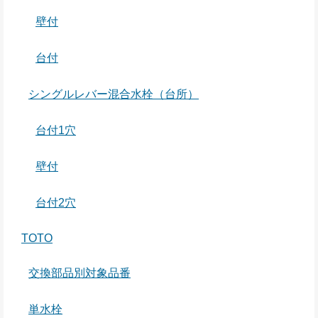
壁付
台付
シングルレバー混合水栓（台所）
台付1穴
壁付
台付2穴
TOTO
交換部品別対象品番
単水栓