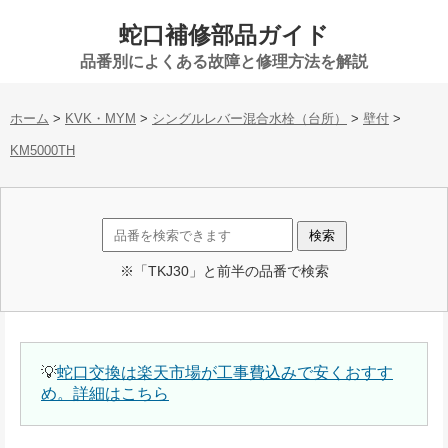
蛇口補修部品ガイド
品番別によくある故障と修理方法を解説
ホーム
>
KVK・MYM
>
シングルレバー混合水栓（台所）
>
壁付
>
KM5000TH
※「TKJ30」と前半の品番で検索
💡
蛇口交換は楽天市場が工事費込みで安くおすす
め。詳細はこちら