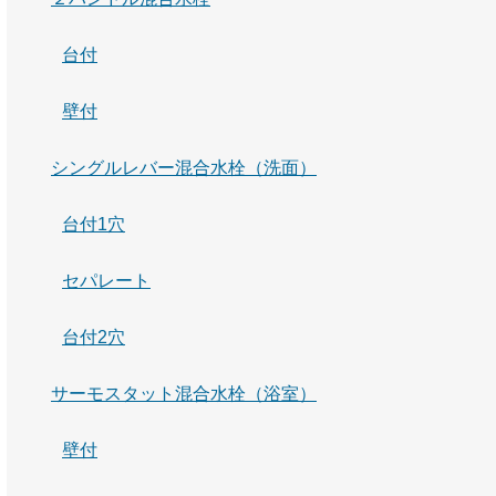
台付
壁付
シングルレバー混合水栓（洗面）
台付1穴
セパレート
台付2穴
サーモスタット混合水栓（浴室）
壁付