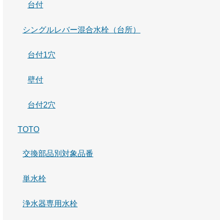
台付
シングルレバー混合水栓（台所）
台付1穴
壁付
台付2穴
TOTO
交換部品別対象品番
単水栓
浄水器専用水栓