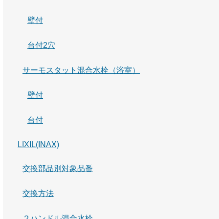
壁付
台付2穴
サーモスタット混合水栓（浴室）
壁付
台付
LIXIL(INAX)
交換部品別対象品番
交換方法
２ハンドル混合水栓