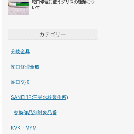
蛇口修理に使うグリスの種類につ
いて
カテゴリー
分岐金具
蛇口修理全般
蛇口交換
SANEI(旧:三栄水栓製作所)
交換部品別対象品番
KVK・MYM