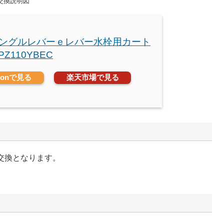
・交換説明図
 シングルレバーｅレバー水栓用カート
PZ110YBEC
zonで見る
楽天市場で見る
の交換となります。