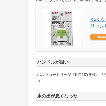
KVK バルブカートリッジ「PZ110YBEC」 修理
KVK
リッジ 
Ama
ハンドルが固い
バルブカートリッジ「PZ110YBEC」
〃
水の出が悪くなった