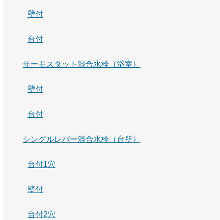
壁付
台付
サーモスタット混合水栓（浴室）
壁付
台付
シングルレバー混合水栓（台所）
台付1穴
壁付
台付2穴