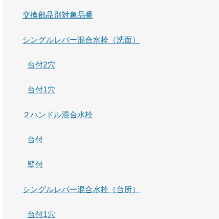
交換部品別対象品番
シングルレバー混合水栓（洗面）
台付2穴
台付1穴
２ハンドル混合水栓
台付
壁付
シングルレバー混合水栓（台所）
台付1穴